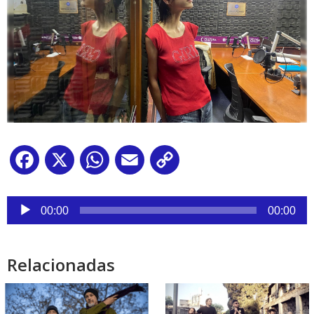
Facebook
X
WhatsApp
Email
Copy
Link
Reproductor
de
00:00
00:00
audio
Relacionadas