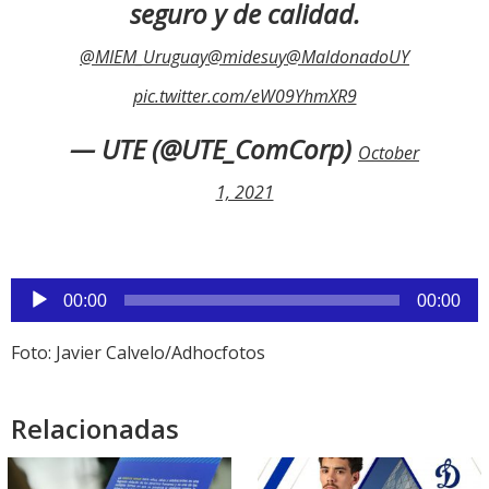
seguro y de calidad.
@MIEM_Uruguay
@midesuy
@MaldonadoUY
pic.twitter.com/eW09YhmXR9
— UTE (@UTE_ComCorp)
October
1, 2021
Reproductor
00:00
00:00
de
audio
Foto: Javier Calvelo/Adhocfotos
Relacionadas