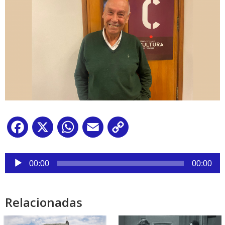
Facebook
X
WhatsApp
Email
Copy
Link
Reproductor
de
00:00
00:00
audio
Relacionadas