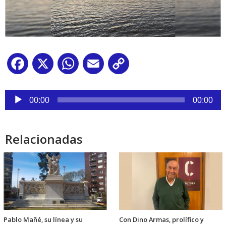
Facebook
X
WhatsApp
Email
Copy
Link
Reproductor
de
00:00
00:00
audio
Relacionadas
Pablo Mañé, su línea y su
Con Dino Armas, prolífico y