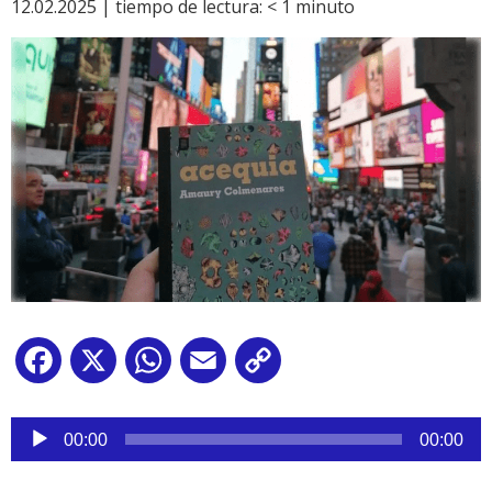
12.02.2025 |
tiempo de lectura:
< 1
minuto
Facebook
X
WhatsApp
Email
Copy
Link
Reproductor
de
00:00
00:00
audio