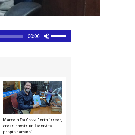
Utiliza
00:00
las
teclas
de
flecha
arriba/abajo
para
aumentar
o
disminuir
el
volumen.
Marcelo Da Costa Porto "creer,
crear, construir. Liderá tu
propio camino"