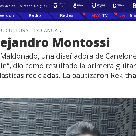
 los Medios Públicos del Uruguay
evisión
Radio
Redes
TV
Ra
IO CULTURA
.
LA CANOA
.
Alejandro Montossi
e Maldonado, una diseñadora de Canelone
coin”, dio como resultado la primera guita
 plásticas recicladas. La bautizaron Rekith