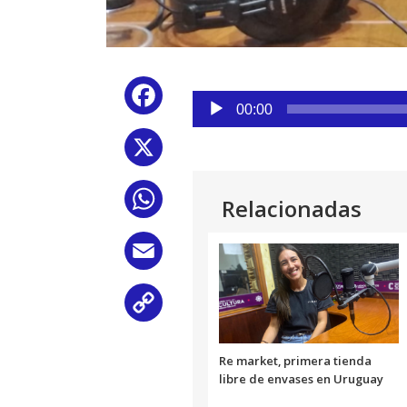
Reproductor
Facebook
de
00:00
audio
X
WhatsApp
Relacionadas
Email
Copy
Link
Re market, primera tienda
libre de envases en Uruguay