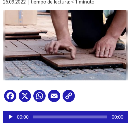
26.09.2022 |
tiempo de lectura:
< 1
minuto
Facebook
X
WhatsApp
Email
Copy
Link
Reproductor
de
00:00
00:00
audio