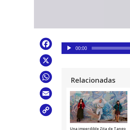
Reproductor
Facebook
de
00:00
audio
X
WhatsApp
Relacionadas
Email
Copy
Link
Una imperdible Zita de Tango