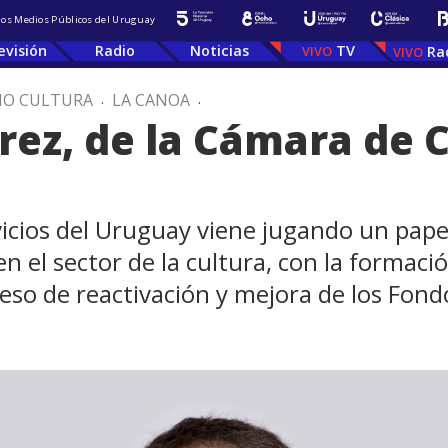
 los Medios Públicos del Uruguay
evisión
Radio
Noticias
TV
Ra
IO CULTURA
.
LA CANOA
.
árez, de la Cámara de 
icios del Uruguay viene jugando un papel
n el sector de la cultura, con la formac
o de reactivación y mejora de los Fondo