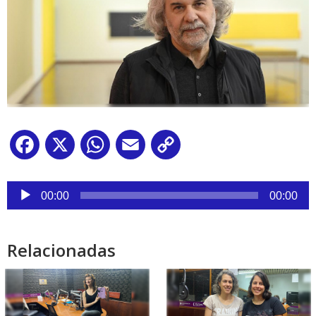
Facebook
X
WhatsApp
Email
Copy
Link
Reproductor
de
00:00
00:00
audio
Relacionadas