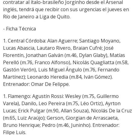
contratar al ítalo-brasileño Jorginho desde el Arsenal
inglés, tendrá que recibir con sus urgencias el jueves en
Río de Janeiro a Liga de Quito.
- Ficha Técnica
1. Central Córdoba: Alan Aguerre; Santiago Moyano,
Lucas Abascia, Lautaro Rivero, Braian Cufré; José
Florentín, Jonathan Galván (m.46, Dylan Glaby), Matías
Perelló (m.76, Franco Alfonso), Nicolás Quagliatta (m.58,
Gastón Verón), Luis Miguel Ángulo (m.76, Fernando
Martínez); Leonardo Heredia (m.84, Iván Gómez).
Entrenador: Omar De Felippe.
1. Flamengo: Agustín Rossi: Wesley (m.75, Guillermo
Varela), Danilo, Leo Pereira (m.75, Léo Ortiz), Ayrton
Lucas; Erick Pulgar (m.90, Allan Souza), Nicolás De la Cruz
(m.65, Luiz Araújo); Gerson, Giorgian de Arrascaeta,
Bruno Henrique; Pedro (m.46, Juninho). Entrenador:
Filipe Luis.