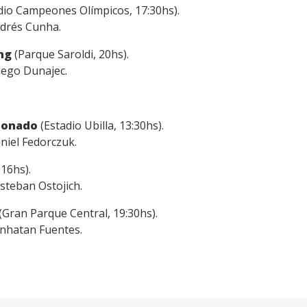
dio Campeones Olímpicos, 17:30hs).
ndrés Cunha.
ing
(Parque Saroldi, 20hs).
iego Dunajec.
ldonado
(Estadio Ubilla, 13:30hs).
niel Fedorczuk.
16hs).
steban Ostojich.
(Gran Parque Central, 19:30hs).
onhatan Fuentes.