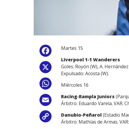
Martes 15
Facebook
Liverpool 1-1 Wanderers
Goles: Royón (W), A. Hernández 
X
Expulsado: Acosta (W).
WhatsApp
Miércoles 16
Racing-Rampla Juniors
(Parqu
Email
Árbitro: Eduardo Varela. VAR: Ch
Danubio-Peñarol
(Estadio Mar
Copy
Árbitro: Mathías de Armas. VAR