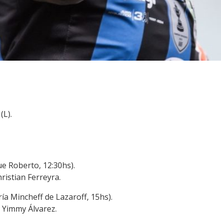
(L).
e Roberto, 12:30hs).
ristian Ferreyra.
ía Mincheff de Lazaroff, 15hs).
: Yimmy Álvarez.