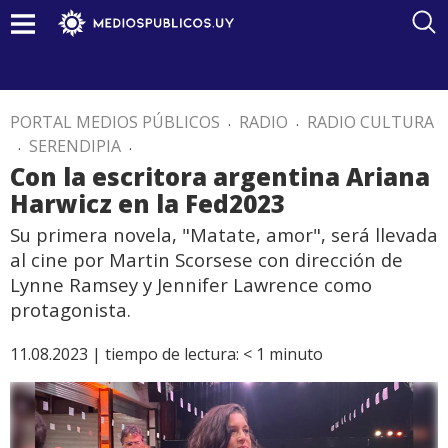
PORTAL MEDIOS PÚBLICOS
.
RADIO
.
RADIO CULTURA
.
SERENDIPIA
.
Con la escritora argentina Ariana
Harwicz en la Fed2023
Su primera novela, "Matate, amor", será llevada
al cine por Martin Scorsese con dirección de
Lynne Ramsey y Jennifer Lawrence como
protagonista.
11.08.2023 |
tiempo de lectura:
< 1
minuto