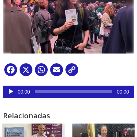
Facebook
X
WhatsApp
Email
Copy
Link
Reproductor
de
00:00
00:00
audio
Relacionadas