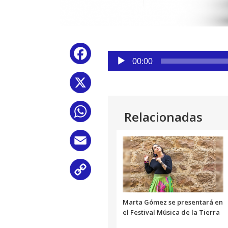
Reproductor
Facebook
de
00:00
audio
X
WhatsApp
Relacionadas
Email
Copy
Link
Marta Gómez se presentará en
el Festival Música de la Tierra