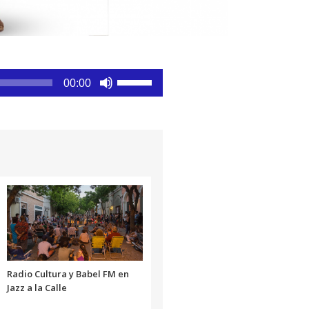
Utiliza
00:00
las
teclas
de
flecha
arriba/abajo
para
aumentar
o
disminuir
el
volumen.
Radio Cultura y Babel FM en
Jazz a la Calle