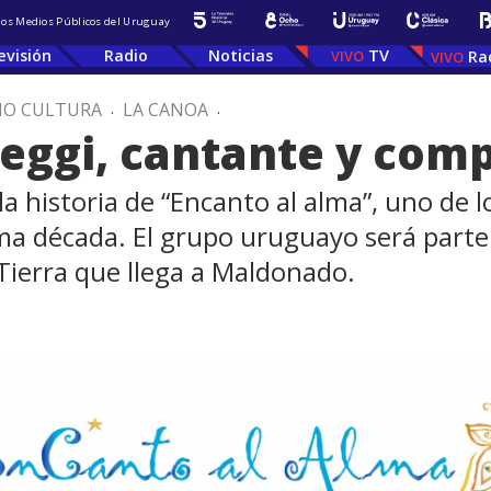
 los Medios Públicos del Uruguay
evisión
Radio
Noticias
TV
Ra
IO CULTURA
.
LA CANOA
.
seggi, cantante y com
a historia de “Encanto al alma”, uno de 
ima década. El grupo uruguayo será parte
 Tierra que llega a Maldonado.