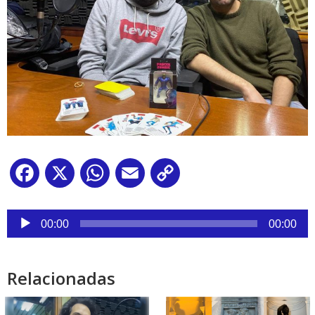
Facebook
X
WhatsApp
Email
Copy
Link
Reproductor
de
00:00
00:00
audio
Relacionadas