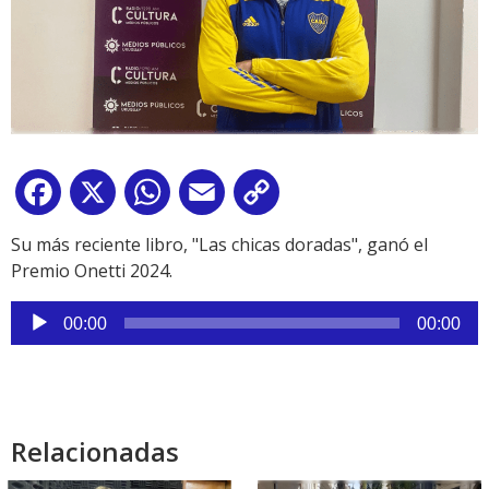
Facebook
X
WhatsApp
Email
Copy
Link
Su más reciente libro, "Las chicas doradas", ganó el
Premio Onetti 2024.
Reproductor
00:00
00:00
de
audio
Relacionadas