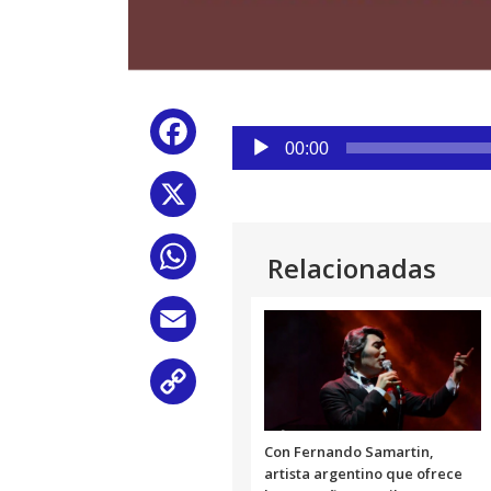
Reproductor
Facebook
de
00:00
audio
X
WhatsApp
Relacionadas
Email
Copy
Link
Con Fernando Samartin,
artista argentino que ofrece