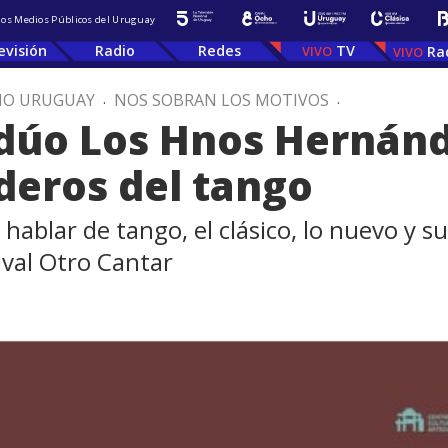
 los Medios Públicos del Uruguay
evisión
Radio
Redes
TV
Ra
IO URUGUAY
.
NOS SOBRAN LOS MOTIVOS
.
dúo Los Hnos Hernánd
aderos del tango
ablar de tango, el clásico, lo nuevo y su
ival Otro Cantar