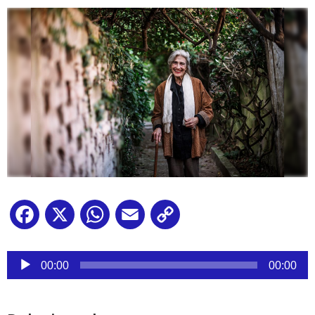
Facebook
X
WhatsApp
Email
Copy
Link
Reproductor
de
00:00
00:00
audio