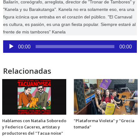
Link
Bailarín, coreógrafo, arreglista, director de "Tronar de Tambores" y
"Kanela y su Barakutanga". Kanela no era solamente eso, era una
figura icónica que entraba en el corazón del público.
"El Carnaval
es cultura, es pasión, es una gran fiesta popular. Siempre estaré al
frente de mis tambores" Kanela
Reproductor
00:00
00:00
de
audio
Relacionadas
Hablamos con Natalia Soboredo
"Plataforma Violeta" y "Grecia
y Federico Caceres, artistas y
tomada"
productores del "Tacua noise"