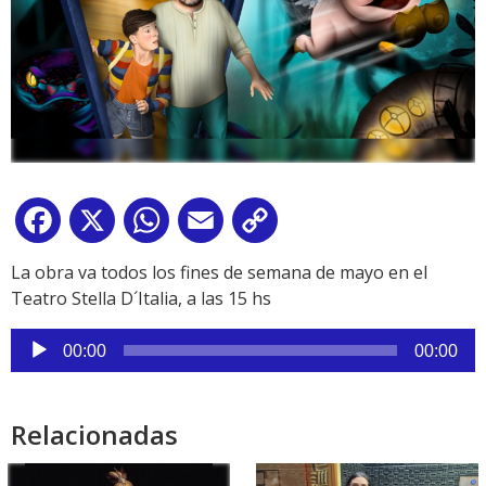
Facebook
X
WhatsApp
Email
Copy
Link
La obra va todos los fines de semana de mayo en el
Teatro Stella D´Italia, a las 15 hs
Reproductor
00:00
00:00
de
audio
Relacionadas