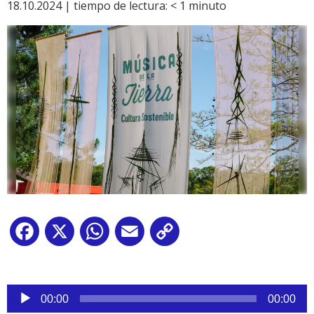
18.10.2024 |
tiempo de lectura:
< 1
minuto
Facebook
X
WhatsApp
Email
Copy
Link
Reproductor
00:00
00:00
de