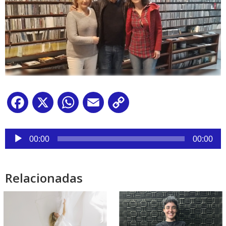
Facebook
X
WhatsApp
Email
Copy
Link
Reproductor
de
00:00
00:00
audio
Relacionadas