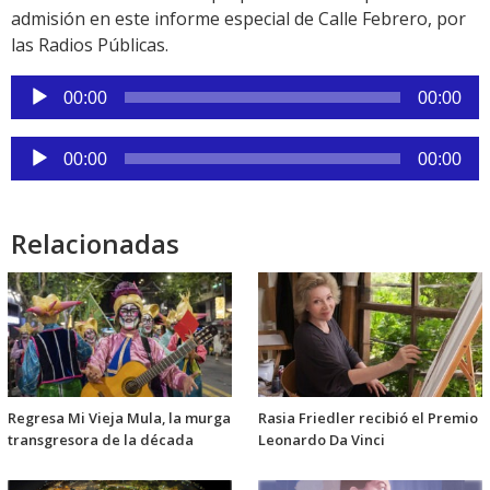
admisión en este informe especial de Calle Febrero, por
las Radios Públicas.
Reproductor
00:00
00:00
de
audio
Reproductor
00:00
00:00
de
audio
Relacionadas
Regresa Mi Vieja Mula, la murga
Rasia Friedler recibió el Premio
transgresora de la década
Leonardo Da Vinci