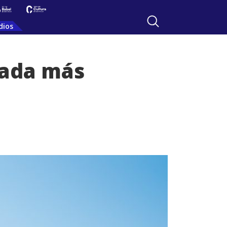
dios
vada más