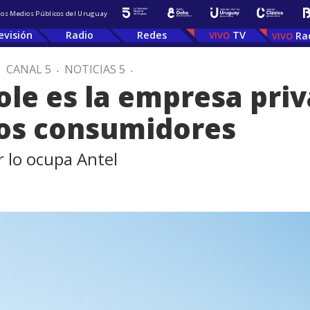
 los Medios Públicos del Uruguay
evisión
Radio
Redes
TV
Ra
.
CANAL 5
.
NOTICIAS 5
.
ole es la empresa pri
los consumidores
r lo ocupa Antel