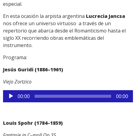
especial.
En esta ocasión la arpista argentina
Lucrecia Jancsa
nos ofrece un universo virtuoso a través de un
repertorio que abarca desde el Romanticismo hasta el
siglo XX recorriendo obras emblemáticas del
instrumento.
Programa:
Jesús Guridi (1886–1961)
Viejo Zortzico
Reproductor
00:00
00:00
de
audio
Louis Spohr (1784–1859)
Fantasie in C–moll Op.35