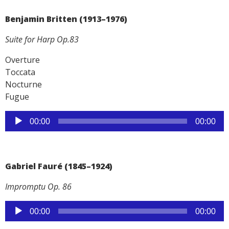
Benjamin Britten (1913–1976)
Suite for Harp Op.83
Overture
Toccata
Nocturne
Fugue
Reproductor
de
00:00
00:00
audio
Gabriel Fauré (1845–1924)
Impromptu Op. 86
Reproductor
00:00
00:00
de