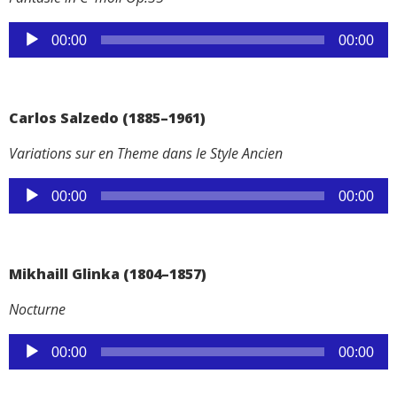
Reproductor
00:00
00:00
de
audio
Carlos Salzedo
(1885–1961)
Variations sur en Theme dans le Style Ancien
Reproductor
00:00
00:00
de
audio
Mikhaill Glinka (1804–1857)
Nocturne
Reproductor
00:00
00:00
de
audio