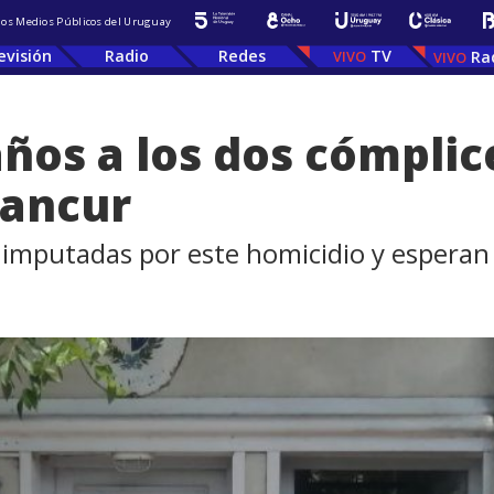
 los Medios Públicos del Uruguay
evisión
Radio
Redes
TV
Ra
ños a los dos cómplic
tancur
imputadas por este homicidio y esperan en