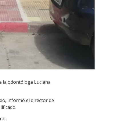
e la odontóloga Luciana
o, informó el director de
ificado.
al.