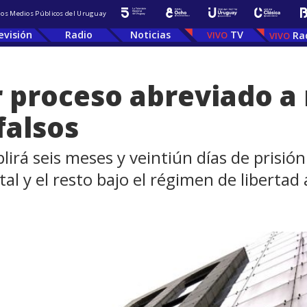
 los Medios Públicos del Uruguay
evisión
Radio
Noticias
TV
Ra
 proceso abreviado a
falsos
irá seis meses y veintiún días de prisió
tal y el resto bajo el régimen de libertad