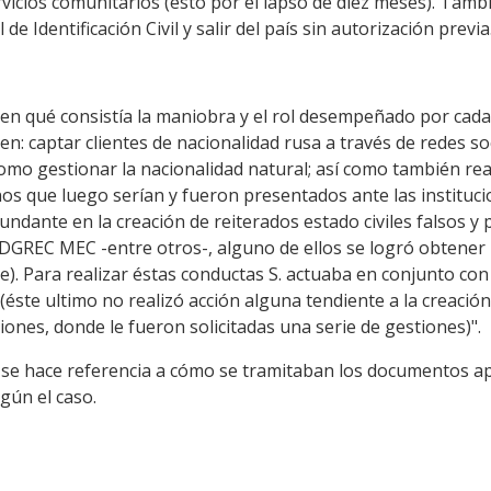
ervicios comunitarios (esto por el lapso de diez meses). Tamb
de Identificación Civil y salir del país sin autorización previa
a en qué consistía la maniobra y el rol desempeñado por cada
e en: captar clientes de nacionalidad rusa a través de redes s
o gestionar la nacionalidad natural; así como también reali
s que luego serían y fueron presentados ante las instituci
fundante en la creación de reiterados estado civiles falsos y
DGREC MEC -entre otros-, alguno de ellos se logró obtener la
e). Para realizar éstas conductas S. actuaba en conjunto con 
(éste ultimo no realizó acción alguna tendiente a la creación d
iones, donde le fueron solicitadas una serie de gestiones)".
n se hace referencia a cómo se tramitaban los documentos ap
gún el caso.