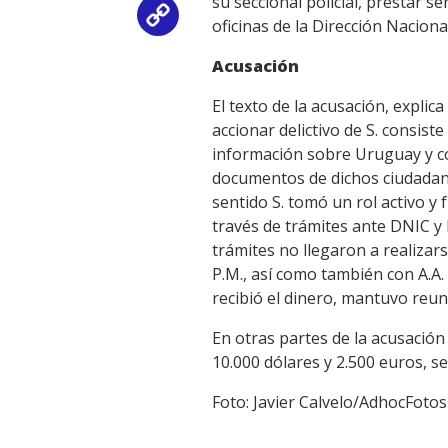
su seccional policial, prestar s
Copy
oficinas de la Dirección Nacional 
Link
Acusación
El texto de la acusación, explic
accionar delictivo de S. consist
información sobre Uruguay y com
documentos de dichos ciudadano
sentido S. tomó un rol activo y 
través de trámites ante DNIC y 
trámites no llegaron a realizars
P.M., así como también con A.A. 
recibió el dinero, mantuvo reun
En otras partes de la acusació
10.000 dólares y 2.500 euros, se
Foto: Javier Calvelo/AdhocFotos