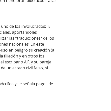
ién tiene prohibido acudir a las
.
 uno de los involucrados: "El
ociales, aportándoles
zar las “traducciones” de los
ones nacionales. En éste
 puso en peligro su creación (a
 filiación y en otros los
el escribano A.F. y su pareja
e un estado civil falso, si
ócrifos y se señala pagos de