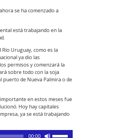
 y ahora se ha comenzado a
ental está trabajando en la
ud.
el Río Uruguay, como es la
acional ya dio las
los permisos y comenzará la
ará sobre todo con la soja
al puerto de Nueva Palmira o de
 importante en estos meses fue
lucionó. Hoy hay capitales
empresa, ya se está trabajando
Utiliza
00:00