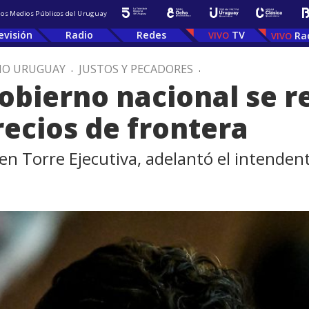
 los Medios Públicos del Uruguay
evisión
Radio
Redes
TV
Ra
IO URUGUAY
.
JUSTOS Y PECADORES
.
obierno nacional se 
recios de frontera
 en Torre Ejecutiva, adelantó el intenden