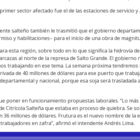
 primer sector afectado fue el de las estaciones de servicio
dente salteño también le trasmitió que el gobierno departam
rmiso y habilitaciones– para el inicio de una obra de magnit
a esta región, sobre todo en lo que significa la hidrovía d
rcazas al norte de la represa de Salto Grande. El gobierno n
mos trabajando en ese tema. La semana próxima tendremos 
rivada de 40 millones de dólares para ese puerto que trabaj
departamental y nacional, porque esa soja será trasladada 
que poner en funcionamiento propuestas laborales. “Lo más
de Citrícola Salteña que estaba en proceso de quiebra. Se so
n 36 millones de dólares. Frutura es el nuevo nombre de la 
l trabajadores en zafra”, afirmó el intendente Andrés Lima.