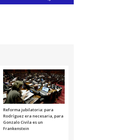
las
teclas
de
flecha
arriba/abajo
para
aumentar
o
disminuir
el
volumen.
Reforma jubilatoria: para
Rodríguez era necesaria, para
Gonzalo Civila es un
Frankenstein