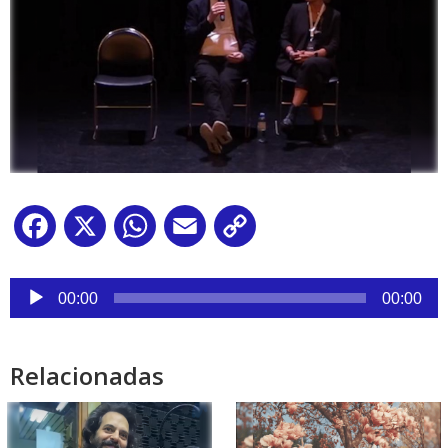
Facebook
X
WhatsApp
Email
Copy
Link
Reproductor
de
00:00
00:00
audio
Relacionadas