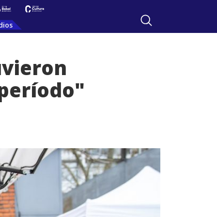
dios
uvieron
 período"