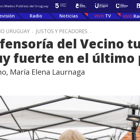
 los Medios Públicos del Uruguay
evisión
Radio
Noticias
TV
Ra
IO URUGUAY
.
JUSTOS Y PECADORES
.
fensoría del Vecino t
 fuerte en el último
no, María Elena Laurnaga