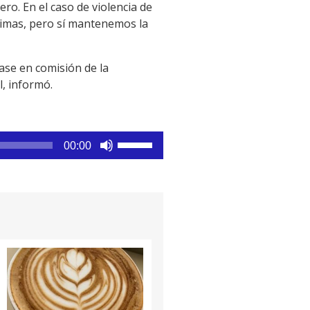
ro. En el caso de violencia de
nimas, pero sí mantenemos la
ase en comisión de la
, informó.
Utiliza
00:00
las
teclas
de
flecha
arriba/abajo
para
aumentar
o
disminuir
el