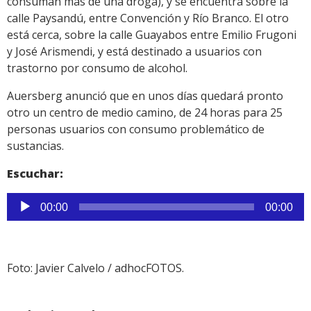
consuman más de una droga), y se encuentra sobre la
calle Paysandú, entre Convención y Río Branco. El otro
está cerca, sobre la calle Guayabos entre Emilio Frugoni
y José Arismendi, y está destinado a usuarios con
trastorno por consumo de alcohol.
Auersberg anunció que en unos días quedará pronto
otro un centro de medio camino, de 24 horas para 25
personas usuarios con consumo problemático de
sustancias.
Escuchar:
Reproductor
00:00
00:00
de
audio
Foto: Javier Calvelo / adhocFOTOS.