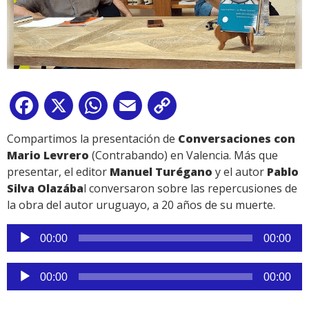
Facebook
X
WhatsApp
Email
Copy
Link
Compartimos la presentación de
Conversaciones con
Mario Levrero
(Contrabando) en Valencia. Más que
presentar, el editor
Manuel Turégano
y el autor
Pablo
Silva Olazába
l conversaron sobre las repercusiones de
la obra del autor uruguayo, a 20 años de su muerte.
Reproductor
00:00
00:00
de
audio
Reproductor
00:00
00:00
de
audio