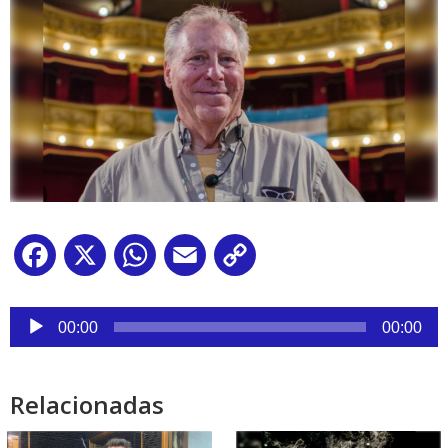
Facebook
X
WhatsApp
Email
Copy
Link
Reproductor
de
00:00
00:00
audio
Relacionadas