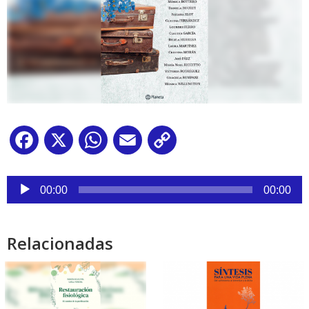
Facebook
X
WhatsApp
Email
Copy
Link
Reproductor
de
00:00
00:00
audio
Relacionadas