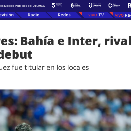
 los Medios Públicos del Uruguay
evisión
Radio
Redes
TV
Ra
s: Bahía e Inter, riva
 debut
z fue titular en los locales