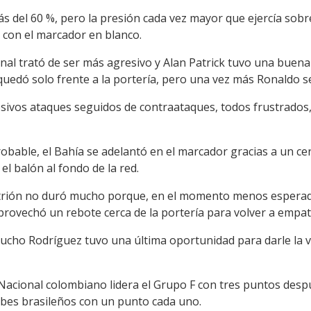
s del 60 %, pero la presión cada vez mayor que ejercía sobr
o con el marcador en blanco.
onal trató de ser más agresivo y Alan Patrick tuvo una buen
quedó solo frente a la portería, pero una vez más Ronaldo s
esivos ataques seguidos de contraataques, todos frustrados
bable, el Bahía se adelantó en el marcador gracias a un cer
el balón al fondo de la red.
fitrión no duró mucho porque, en el momento menos esperado
provechó un rebote cerca de la portería para volver a empat
ucho Rodríguez tuvo una última oportunidad para darle la vi
o Nacional colombiano lidera el Grupo F con tres puntos desp
lubes brasileños con un punto cada uno.