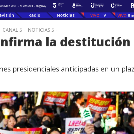
 los Medios Públicos del Uruguay
evisión
Radio
Noticias
TV
Ra
.
CANAL 5
.
NOTICIAS 5
.
onfirma la destitución
iones presidenciales anticipadas en un pl