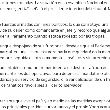
 las acciones tomadas. La situación en la Asamblea Nacional e
 de emergencia", señaló el presidente interino del tribunal
ó fuerzas armadas con fines políticos, lo que constituyó una
to y de su deber como comandante en jefe, y recordó que alg
der al Parlamento cuando estaba rodeado por las tropas.
unque despojado de sus funciones, desde de que el Parlamen
y marcial, en una sesión extraordinaria que quedará en la me
ciembre, seguida de otros momentos insólitos y sin preceden
 lamentables como un primer intento de destituir a Yoon en 
bernante; los dos operativos para detener al mandatario atr
idarios y su servicio de seguridad; o la vandalización de un t
 de fanáticos favorables al líder conservador.
creciente que vive el país y en medio de las medidas excepc
 los principales partidos surcoreanos y el propio Yoon acata