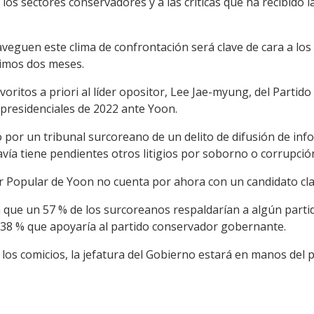
los sectores conservadores y a las críticas que ha recibido 
aveguen este clima de confrontación será clave de cara a lo
ximos dos meses.
voritos a priori al líder opositor, Lee Jae-myung, del Partid
presidenciales de 2022 ante Yoon.
 por un tribunal surcoreano de un delito de difusión de inf
vía tiene pendientes otros litigios por soborno o corrupció
r Popular de Yoon no cuenta por ahora con un candidato cla
que un 57 % de los surcoreanos respaldarían a algún partid
l 38 % que apoyaría al partido conservador gobernante.
os comicios, la jefatura del Gobierno estará en manos del p