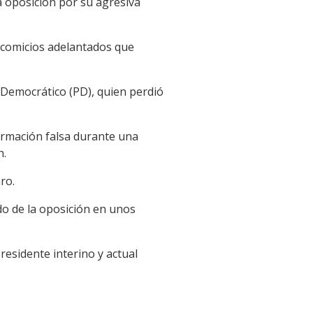
la oposición por su agresiva
s comicios adelantados que
o Democrático (PD), quien perdió
ormación falsa durante una
n.
ro.
o de la oposición en unos
residente interino y actual