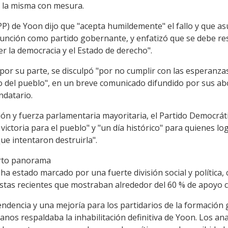
a la misma con mesura.
PP) de Yoon dijo que "acepta humildemente" el fallo y que a
nción como partido gobernante, y enfatizó que se debe resp
r la democracia y el Estado de derecho".
por su parte, se disculpó "por no cumplir con las esperanzas
o del pueblo", en un breve comunicado difundido por sus abo
ndatario.
ción y fuerza parlamentaria mayoritaria, el Partido Democráti
ictoria para el pueblo" y "un día histórico" para quienes lo
ue intentaron destruirla".
ierto panorama
 ha estado marcado por una fuerte división social y política,
stas recientes que mostraban alrededor del 60 % de apoyo ci
endencia y una mejoría para los partidarios de la formación
nos respaldaba la inhabilitación definitiva de Yoon. Los anal