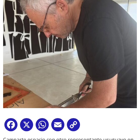
Facebook
X
WhatsApp
Email
Copy
Link
Camparte espacio con otro representante uruguayo en