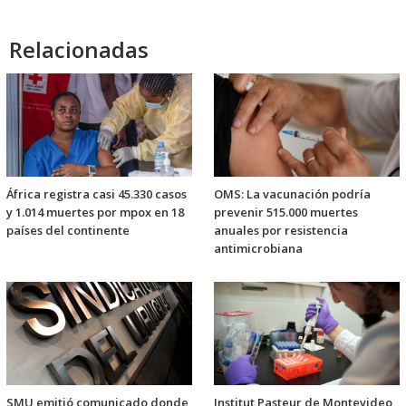
Relacionadas
África registra casi 45.330 casos
OMS: La vacunación podría
y 1.014 muertes por mpox en 18
prevenir 515.000 muertes
países del continente
anuales por resistencia
antimicrobiana
SMU emitió comunicado donde
Institut Pasteur de Montevideo