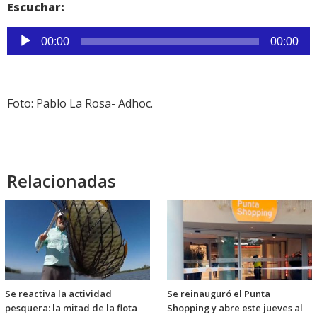
Escuchar:
Reproductor
00:00
00:00
de
audio
Foto: Pablo La Rosa- Adhoc.
Relacionadas
Se reactiva la actividad
Se reinauguró el Punta
pesquera: la mitad de la flota
Shopping y abre este jueves al