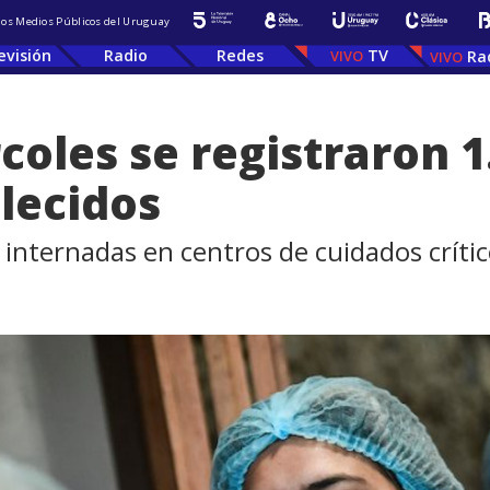
 los Medios Públicos del Uruguay
evisión
Radio
Redes
TV
Ra
coles se registraron 1
llecidos
internadas en centros de cuidados críti