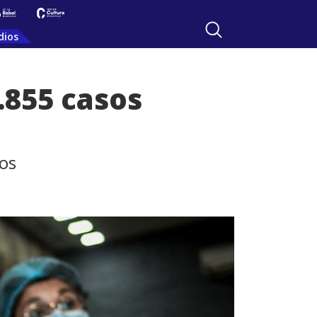
dios
.855 casos
cos