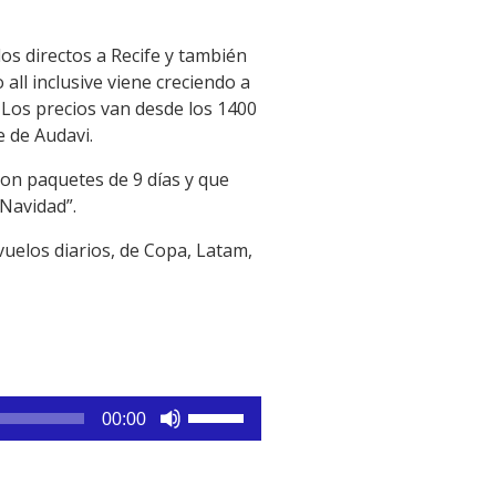
os directos a Recife y también
 all inclusive viene creciendo a
 Los precios van desde los 1400
e de Audavi.
on paquetes de 9 días y que
 Navidad”.
uelos diarios, de Copa, Latam,
Utiliza
00:00
las
teclas
de