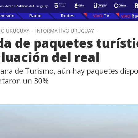
 los Medios Públicos del Uruguay
evisión
Radio
Redes
TV
Ra
IO URUGUAY
.
INFORMATIVO URUGUAY
.
a de paquetes turístic
luación del real
ana de Turismo, aún hay paquetes dispon
entaron un 30%