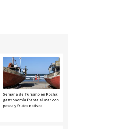
flecha
arriba/abajo
para
aumentar
o
disminuir
el
volumen.
Semana de Turismo en Rocha:
gastronomía frente al mar con
pesca y frutos nativos