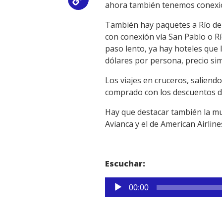
Copy
ahora también tenemos conexión 
Link
También hay paquetes a Río de 
con conexión vía San Pablo o Río
paso lento, ya hay hoteles que
dólares por persona, precio sim
Los viajes en cruceros, salien
comprado con los descuentos de 
Hay que destacar también la mu
Avianca y el de American Airline
Escuchar:
Reproductor
00:00
de
audio