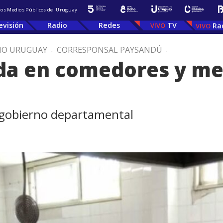
 los Medios Públicos del Uruguay
evisión
Radio
Redes
TV
Ra
IO URUGUAY
.
CORRESPONSAL PAYSANDÚ
.
da en comedores y me
 gobierno departamental