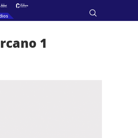
dios
arcano 1