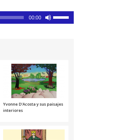
Utiliza
00:00
las
teclas
de
flecha
arriba/abajo
para
aumentar
o
disminuir
el
volumen.
Yvonne D'Acosta y sus paisajes
interiores