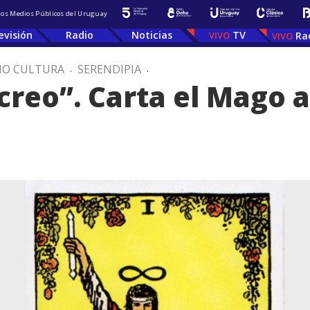
 los Medios Públicos del Uruguay
evisión
Radio
Noticias
TV
Ra
IO CULTURA
.
SERENDIPIA
.
 creo”. Carta el Mago 