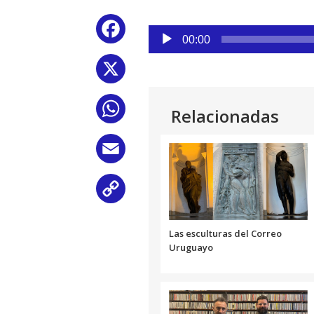
Reproductor
Facebook
de
00:00
audio
X
WhatsApp
Relacionadas
Email
Copy
Link
Las esculturas del Correo
Uruguayo