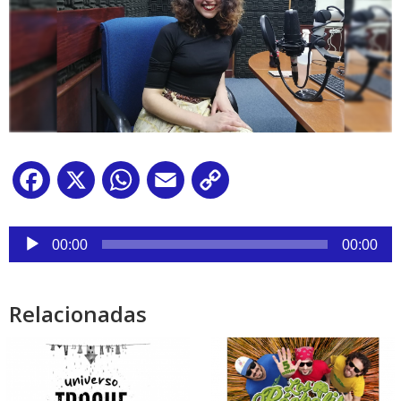
Facebook
X
WhatsApp
Email
Copy
Link
Reproductor
de
00:00
00:00
audio
Relacionadas