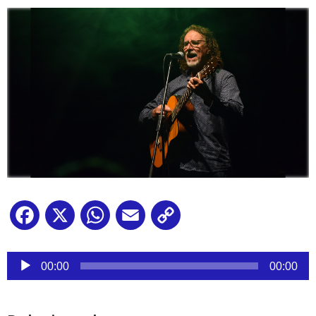
Facebook
X
WhatsApp
Email
Copy
Link
Reproductor
de
00:00
00:00
audio