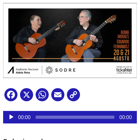
Facebook
X
WhatsApp
Email
Copy
Link
Reproductor
de
00:00
00:00
audio