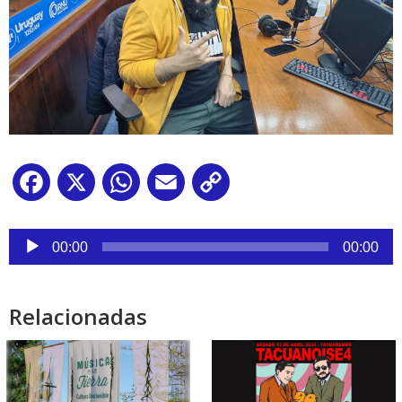
Facebook
X
WhatsApp
Email
Copy
Link
Reproductor
de
00:00
00:00
audio
Relacionadas