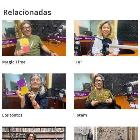
Relacionadas
Magic Time
"Fe"
Los tontos
Totem