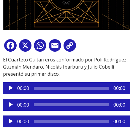
Facebook
X
WhatsApp
Email
Copy
Link
El Cuarteto Guitarreros conformado por Poli Rodríguez,
Guzmán Mendaro, Nicolás Ibarburu y Julio Cobelli
presentó su primer disco.
Reproductor
00:00
00:00
de
audio
Reproductor
00:00
00:00
de
audio
Reproductor
00:00
00:00
de
audio