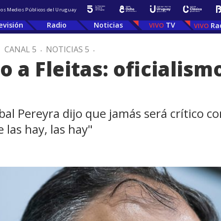
 los Medios Públicos del Uruguay
evisión
Radio
Noticias
TV
Ra
.
CANAL 5
.
NOTICIAS 5
.
a Fleitas: oficialism
al Pereyra dijo que jamás será crítico con
 las hay, las hay"