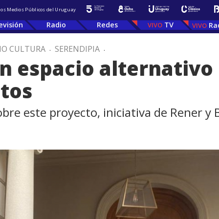
 los Medios Públicos del Uruguay
evisión
Radio
Redes
TV
Ra
IO CULTURA
.
SERENDIPIA
.
n espacio alternativo
itos
bre este proyecto, iniciativa de Rener y