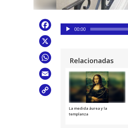
Reproductor
Facebook
de
00:00
audio
X
WhatsApp
Relacionadas
Email
Copy
Link
La medida áurea y la
templanza