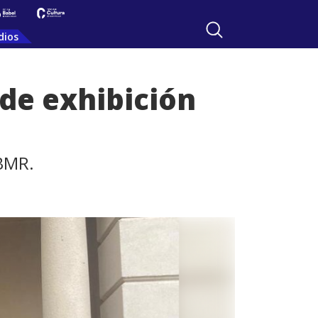
dios
 de exhibición
 BMR.