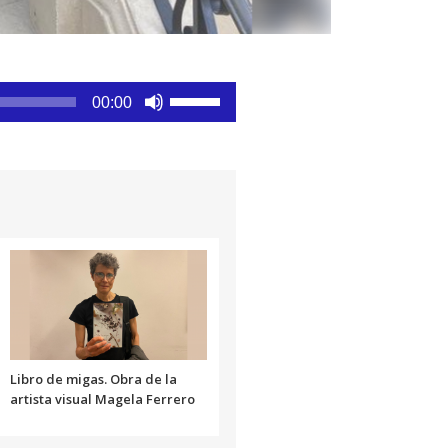
Utiliza
00:00
las
teclas
de
flecha
arriba/abajo
para
aumentar
o
disminuir
el
volumen.
Libro de migas. Obra de la
artista visual Magela Ferrero