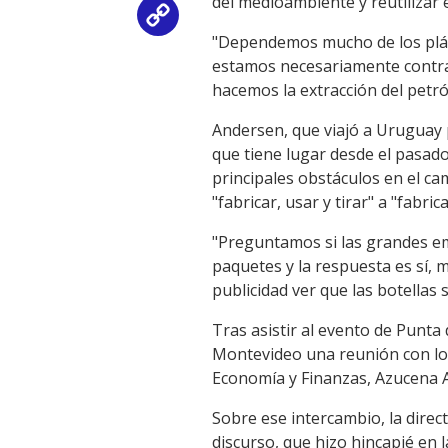
del medioambiente y reutilizar 
Copy
"Dependemos mucho de los plást
Link
estamos necesariamente contra e
hacemos la extracción del petró
Andersen, que viajó a Uruguay p
que tiene lugar desde el pasado
principales obstáculos en el c
"fabricar, usar y tirar" a "fabric
"Preguntamos si las grandes emp
paquetes y la respuesta es sí, 
publicidad ver que las botellas
Tras asistir al evento de Punta
Montevideo una reunión con los
Economía y Finanzas, Azucena Ar
Sobre ese intercambio, la dire
discurso, que hizo hincapié en 