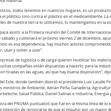
ese material.
icos, todos tenemos en nuestros hogares, es un producto ú
l plástico sino contra el plástico en el medioambiente. La 
leo de nuestra tierra lo utilicemos, lo mantengamos en la ec
ara asistir a la Primera reunión del Comité de Internacional
 sábado y culminará el próximo viernes 2 de diciembre, apun
amino es esa dependencia, hay muchos actores comprometidos
ar, usar y volver a usar".
resas de logística o de carga quieren reutilizar los materi
muchas compañías están dispuestas a hacerlo; para la indust
 son tiradas en las aguas, así que hay buena disposición", di
 del Este, donde también disertó el presidente Luis Lacalle
 ministros de Ambiente, Adrián Peña; Ganadería, Agricultur
beleche; Salud Pública, Daniel Salinas e Industria, Energía
ctora del PNUMA puntualizó que fue en la misma línea de lo 
la intención de cerciorarse de que el impulso por un mayor 