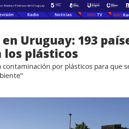
 los Medios Públicos del Uruguay
evisión
Radio
Noticias
TV
Ra
en Uruguay: 193 país
 los plásticos
la contaminación por plásticos para que s
biente"